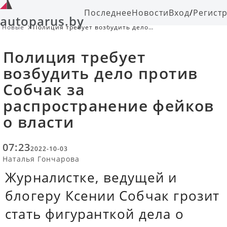
Последнее
Новости
Вход
/
Регист
autoparus.by
Новые
Полиция требует возбудить дело
против Собчак за распространение
фейков о власти
Полиция требует
возбудить дело против
Собчак за
распространение фейков
о власти
07:23
2022-10-03
Наталья Гончарова
Журналистке, ведущей и
блогеру Ксении Собчак грозит
стать фигуранткой дела о