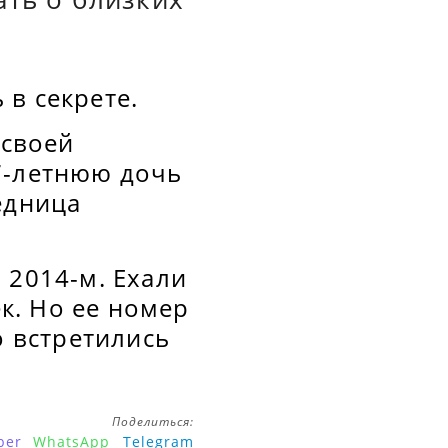
в секрете.
 своей
7-летнюю дочь
едница
 2014-м. Ехали
ек. Но ее номер
о встретились
Поделиться:
ber
WhatsApp
Telegram