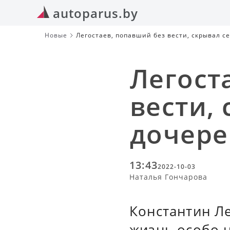
autoparus.by
Новые
Легостаев, попавший без вести, скрывал с
Легост
вести,
дочере
13:43
2022-10-03
Наталья Гончарова
Константин Л
жизнь особо н