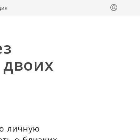
ция
ез
 двоих
ою личную
ать о близких