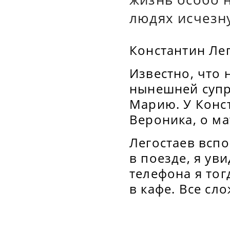
людях исчезн
Константин Лег
Известно, что 
нынешней супр
Марию. У Конст
Вероника, о ма
Легостаев вспо
в поезде, я ув
телефона я тог
в кафе. Все сл