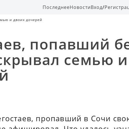
Последнее
Новости
Вход
/
Регистра
емью и двоих дочерей
аев, попавший б
 скрывал семью и
й
егостаев, пропавший в Сочи св
е афишировал. Что удалось узн