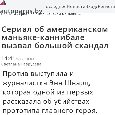
Последнее
Новости
Вход
/
Регист
autoparus.by
Новые
Сериал об американском маньяке-
каннибале вызвал большой
скандал
Сериал об американском
маньяке-каннибале
вызвал большой скандал
14:41
2022-10-03
Светлана Гаврусева
Против выступила и
журналистка Энн Шварц,
которая одной из первых
рассказала об убийствах
прототипа главного героя.