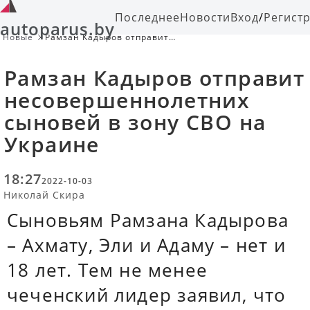
Последнее
Новости
Вход
/
Регист
autoparus.by
Новые
Рамзан Кадыров отправит
несовершеннолетних сыновей в
зону СВО на Украине
Рамзан Кадыров отправит
несовершеннолетних
сыновей в зону СВО на
Украине
18:27
2022-10-03
Николай Скира
Сыновьям Рамзана Кадырова
– Ахмату, Эли и Адаму – нет и
18 лет. Тем не менее
чеченский лидер заявил, что