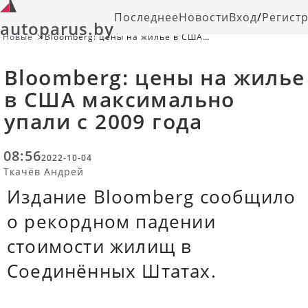
Последнее
Новости
Вход
/
Регист
autoparus.by
Новые
Bloomberg: цены на жилье в США
максимально упали с 2009 года
Bloomberg: цены на жилье
в США максимально
упали с 2009 года
08:56
2022-10-04
Ткачёв Андрей
Издание Bloomberg сообщило
о рекордном падении
стоимости жилищ в
Соединённых Штатах.