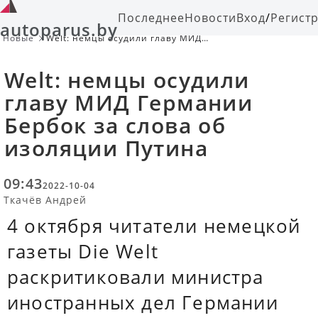
Последнее
Новости
Вход
/
Регист
autoparus.by
Новые
Welt: немцы осудили главу МИД
Германии Бербок за слова об
изоляции Путина
Welt: немцы осудили
главу МИД Германии
Бербок за слова об
изоляции Путина
09:43
2022-10-04
Ткачёв Андрей
4 октября читатели немецкой
газеты Die Welt
раскритиковали министра
иностранных дел Германии