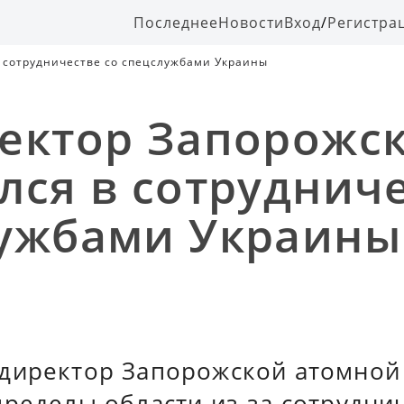
Последнее
Новости
Вход
/
Регистра
 сотрудничестве со спецслужбами Украины
ектор Запорожс
лся в сотрудниче
ужбами Украины
директор Запорожской атомной
ределы области из-за сотруднич