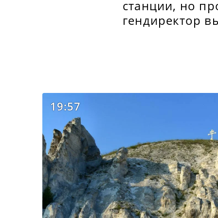
станции, но п
гендиректор в
19:57