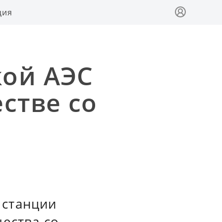
ция
кой АЭС
стве со
 станции
ества со