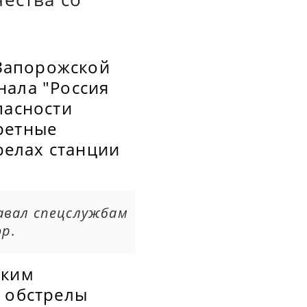
Запорожской
нала "Россия
пасности
ретные
трелах станции
авал спецслужбам
р.
аким
и обстрелы