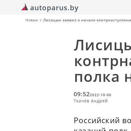
autoparus.by
Новые
Лисицын заявил о начале контрнаступлени
Лисицы
контрн
полка 
09:52
2022-10-06
Ткачёв Андрей
Российский в
казачий полк