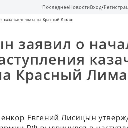
Последнее
Новости
Вход
/
Регистра
я казачьего полка на Красный Лиман
н заявил о нача
аступления каза
на Красный Лим
оенкор Евгений Лисицын утвержд
 армии РФ выдвинулся в наступл