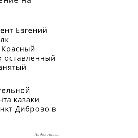
ент Евгений
олк
а Красный
о оставленный
занятый
ательной
та казаки
нкт Диброво в
Поделиться: