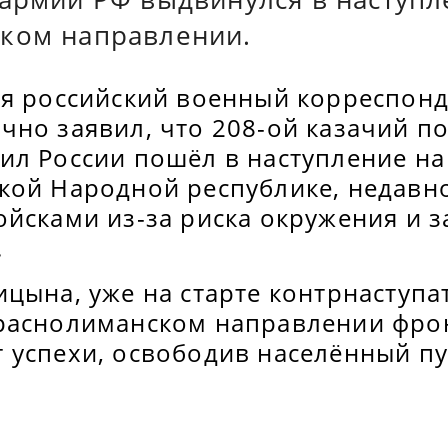
ком направлении.
ря российский военный корреспонд
чно заявил, что 208-ой казачий п
ил России пошёл в наступление н
кой Народной республике, недавн
ойсками из-за риска окружения и 
.
ицына, уже на старте контрнаступ
раснолиманском направлении фрон
 успехи, освободив населённый пу