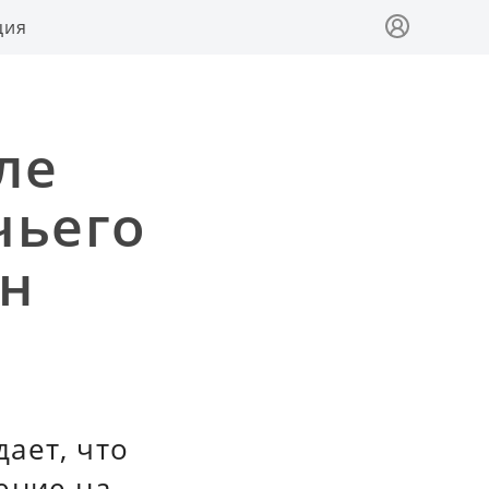
ция
ле
чьего
ан
ает, что
ение на