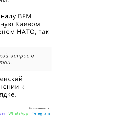
аналу BFM
нную Киевом
еном НАТО, так
кой вопрос в
етон.
ленский
нении к
ядке.
Поделиться:
ber
WhatsApp
Telegram