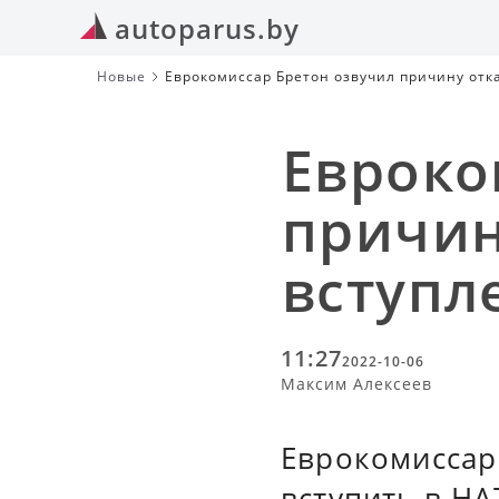
autoparus.by
Новые
Еврокомиссар Бретон озвучил причину отк
Евроко
причин
вступл
11:27
2022-10-06
Максим Алексеев
Еврокомиссар
вступить в Н