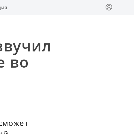
ция
звучил
е во
 сможет
ий.