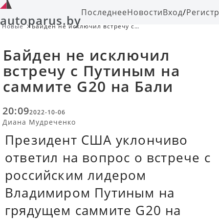
Последнее
Новости
Вход
/
Регист
autoparus.by
Новые
Байден не исключил встречу с
Путиным на саммите G20 на Бали
Байден не исключил
встречу с Путиным на
саммите G20 на Бали
20:09
2022-10-06
Диана Мудреченко
Президент США уклончиво
ответил на вопрос о встрече с
российским лидером
Владимиром Путиным на
грядущем саммите G20 на