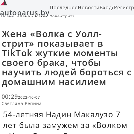
Последнее
Новости
Вход
/
Регист
autoparus.by
Новые
Жена «Волка с Уолл-стрит»
показывает в TikTok жуткие
моменты своего брака, чтобы
Жена «Волка с Уолл-
научить людей бороться с
домашним насилием
стрит» показывает в
TikTok жуткие моменты
своего брака, чтобы
научить людей бороться с
домашним насилием
00:29
2022-10-07
Светлана Репина
54-летняя Надин Макалузо 7
лет была замужем за «Волком