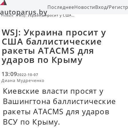
Последнее
Новости
Вход
/
Регист
autoparus.by
Новые
WSJ: Украина просит у США
баллистические ракеты ATACMS для
ударов по Крыму
WSJ: Украина просит у
США баллистические
ракеты ATACMS для
ударов по Крыму
13:09
2022-10-07
Диана Мудреченко
Киевские власти просят у
Вашингтона баллистические
ракеты ATACMS для ударов
ВСУ по Крыму.