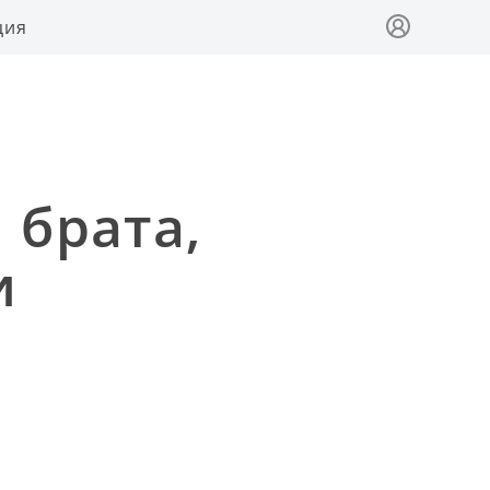
ция
 брата,
и