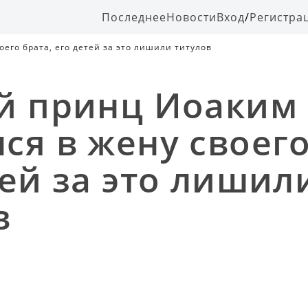
Последнее
Новости
Вход
/
Регистра
его брата, его детей за это лишили титулов
й принц Иоаким
ся в жену своего
тей за это лишил
в