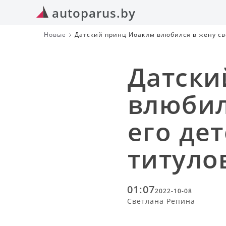
autoparus.by
Новые
Датский принц Иоаким влюбился в жену сво
Датски
влюбил
его де
титуло
01:07
2022-10-08
Светлана Репина