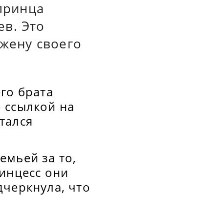
 принца
в. Это
 жену своего
го брата
о ссылкой на
тался
емьей за то,
ринцесс они
дчеркнула, что