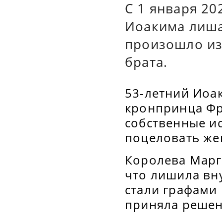
С 1 января 20
Иоакима лиша
произошло из-
брата.
53-летний Иоак
кронпринца Фред
собственные и
поцеловать же
Королева Марг
что лишила вн
стали графами
приняла решен