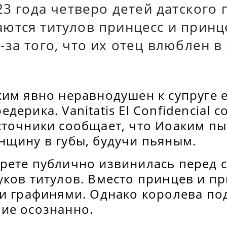
23 года четверо детей датского
ются титулов принцесс и принце
за того, что их отец влюблен в
им явно неравнодушен к супруге е
ерика. Vanitatis El Confidencial с
сточники сообщает, что Иоаким пы
нщину в губы, будучи пьяным.
рете публично извинилась перед с
уков титулов. Вместо принцев и п
 и графинями. Однако королева по
ие осознанно.