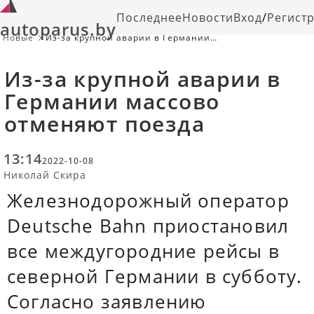
Последнее
Новости
Вход
/
Регист
autoparus.by
Новые
Из-за крупной аварии в Германии
массово отменяют поезда
Из-за крупной аварии в
Германии массово
отменяют поезда
13:14
2022-10-08
Николай Скира
Железнодорожный оператор
Deutsche Bahn приостановил
все междугородние рейсы в
северной Германии в субботу.
Согласно заявлению