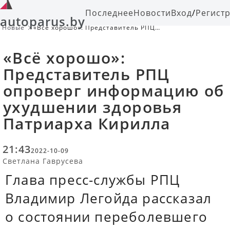
Последнее
Новости
Вход
/
Регист
autoparus.by
Новые
«Всё хорошо»: Представитель РПЦ
опроверг информацию об
ухудшении здоровья Патриарха
«Всё хорошо»:
Кирилла
Представитель РПЦ
опроверг информацию об
ухудшении здоровья
Патриарха Кирилла
21:43
2022-10-09
Светлана Гаврусева
Глава пресс-службы РПЦ
Владимир Легойда рассказал
о состоянии переболевшего