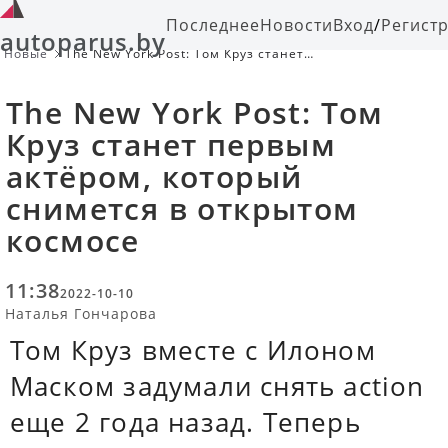
Последнее
Новости
Вход
/
Регист
autoparus.by
Новые
The New York Post: Том Круз станет
первым актёром, который снимется
в открытом космосе
The New York Post: Том
Круз станет первым
актёром, который
снимется в открытом
космосе
11:38
2022-10-10
Наталья Гончарова
Том Круз вместе с Илоном
Маском задумали снять action
еще 2 года назад. Теперь