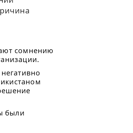
причина
гают сомнению
ганизации.
 негативно
жикистаном
 решение
ы были