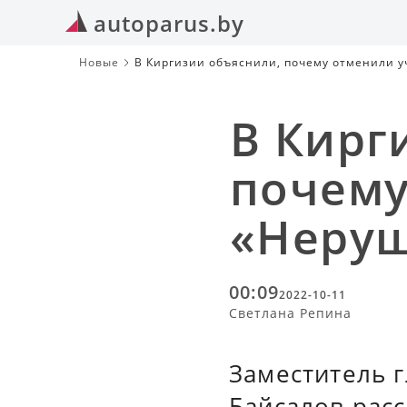
autoparus.by
Новые
В Киргизии объяснили, почему отменили 
В Кирг
почему
«Неруш
00:09
2022-10-11
Светлана Репина
Заместитель 
Байсалов расс