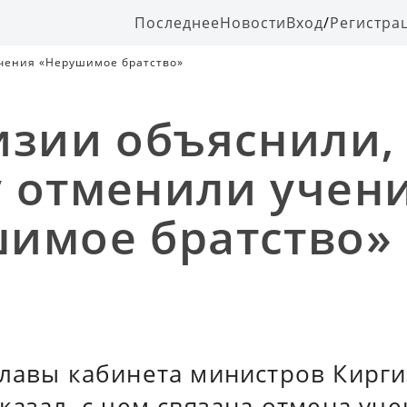
Последнее
Новости
Вход
/
Регистра
учения «Нерушимое братство»
изии объяснили,
 отменили учен
имое братство»
главы кабинета министров Кирг
казал, с чем связана отмена уч