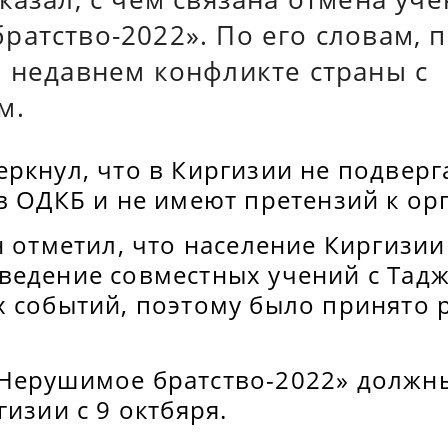
ратство-2022». По его словам, 
в недавнем конфликте страны с
м.
еркнул, что в Киргизии не подвер
в ОДКБ и не имеют претензий к ор
н отметил, что население Киргизии
ведение совместных учений с Тад
х событий, поэтому было принято
Нерушимое братство-2022» должн
гизии с 9 октбяря.