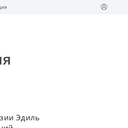
ция
ия
изии Эдиль
ений