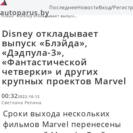
Последнее
Новости
Вход
/
Регист
autoparus.by
Новые
Disney откладывает выпуск
«Блэйда», «Дэдпула-3»,
«Фантастической четверки» и
Disney откладывает
других крупных проектов Marvel
выпуск «Блэйда»,
«Дэдпула-3»,
«Фантастической
четверки» и других
крупных проектов Marvel
00:32
2022-10-12
Светлана Репина
Сроки выхода нескольких
фильмов Marvel перенесены