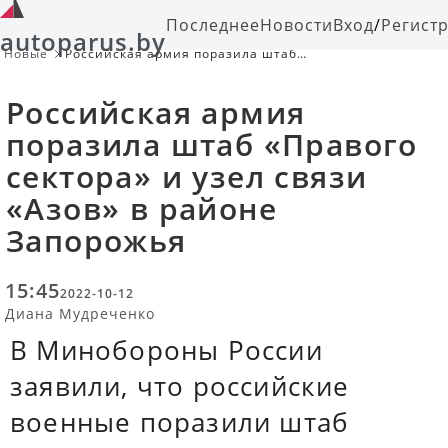
Последнее
Новости
Вход
/
Регист
autoparus.by
Новые
Российская армия поразила штаб
«Правого сектора» и узел связи
«Азов» в районе Запорожья
Российская армия
поразила штаб «Правого
сектора» и узел связи
«Азов» в районе
Запорожья
15:45
2022-10-12
Диана Мудреченко
В Минобороны России
заявили, что российские
военные поразили штаб