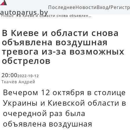
Последнее
Новости
Вход
/
Регист
autoparus.by
Новые
В Киеве и области снова объявлена
воздушная тревога из-за
возможных обстрелов
В Киеве и области снова
объявлена воздушная
тревога из-за возможных
обстрелов
20:00
2022-10-12
Ткачёв Андрей
Вечером 12 октября в столице
Украины и Киевской области в
очередной раз была
объявлена воздушная