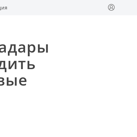
ция
радары
дить
вые