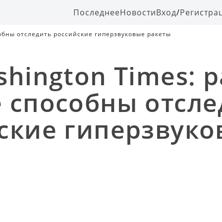
Последнее
Новости
Вход
/
Регистра
обны отследить российские гиперзвуковые ракеты
shington Times: 
 способны отсле
ские гиперзвуко