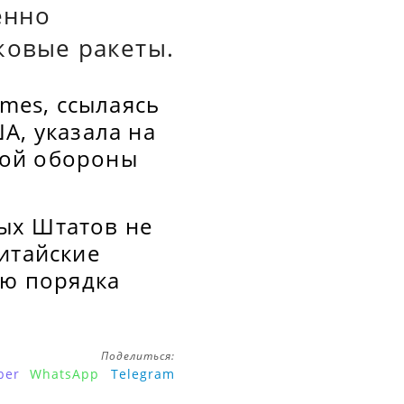
енно
ковые ракеты.
imes, ссылаясь
А, указала на
ной обороны
ых Штатов не
итайские
ью порядка
Поделиться:
ber
WhatsApp
Telegram