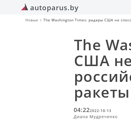
autoparus.by
Новые
The Washington Times: радары США не спос
The Wa
США не
россий
ракеты
04:22
2022-10-13
Диана Мудреченко