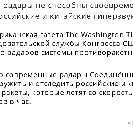
 радары не способны своеврем
оссийские и китайские гиперзву
риканская газета The Washington T
довательской службы Конгресса СШ
о радаров системы противоракет
то современные радары Соединённ
ужить и отследить российские и к
ракеты, которые летят со скорост
в в час.
Vi