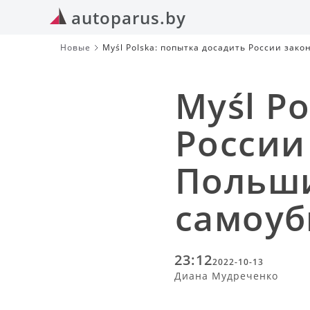
autoparus.by
Новые
Myśl Polska: попытка досадить России за
Myśl P
России
Польш
самоуб
23:12
2022-10-13
Диана Мудреченко