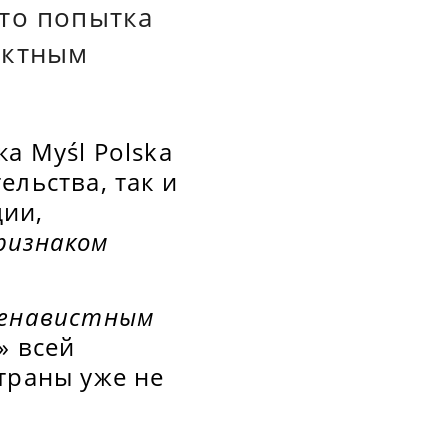
что попытка
ектным
а Myśl Polska
льства, так и
ции,
ризнаком
ненавистным
» всей
траны уже не