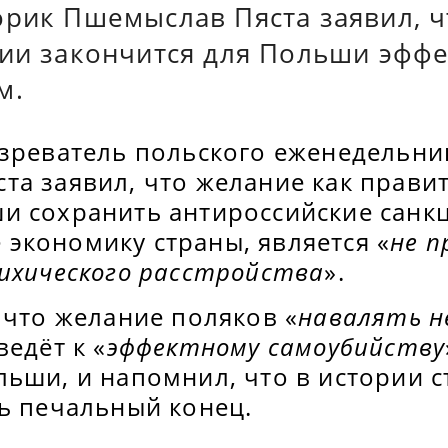
орик Пшемыслав Пяста заявил, 
сии закончится для Польши эфф
м.
зреватель польского еженедельник
а заявил, что желание как правите
и сохранить антироссийские санк
экономику страны, является «
не п
сихического расстройства
».
 что желание поляков «
навалять 
ведёт к «
эффектному самоубийству
ьши, и напомнил, что в истории с
ль печальный конец.