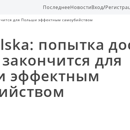
Последнее
Новости
Вход
/
Регистра
кончится для Польши эффектным самоубийством
olska: попытка д
 закончится для
и эффектным
ийством