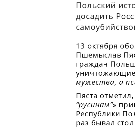
Польский ист
досадить Рос
самоубийство
13 октября обо
Пшемыслав Пяст
граждан Польш
уничтожающие 
мужества, а п
Пяста отметил,
“русинам”
» при
Республики Пол
раз бывал сто