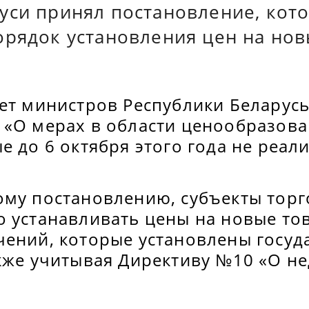
уси принял постановление, кот
орядок установления цен на нов
вет министров Республики Беларус
 «О мерах в области ценообразова
е до 6 октября этого года не реал
ому постановлению, субъекты торг
 устанавливать цены на новые тов
чений, которые установлены госу
акже учитывая Директиву №10 «О н