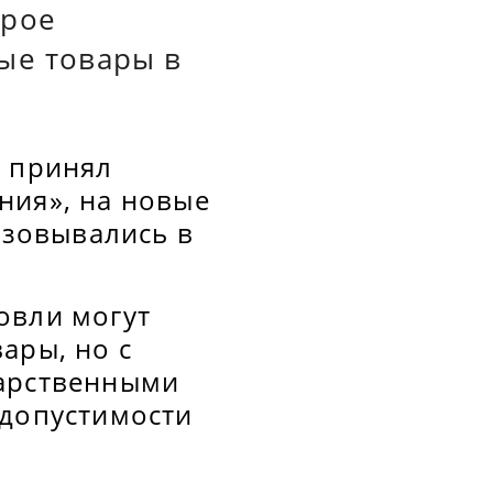
орое
ые товары в
ь принял
ния», на новые
изовывались в
овли могут
ары, но с
дарственными
едопустимости