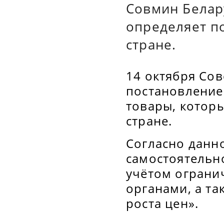
Совмин Белар
определяет п
стране.
14 октября Со
постановление
товары, которы
стране.
Согласно данн
самостоятельно
учётом ограни
органами, а т
роста цен».