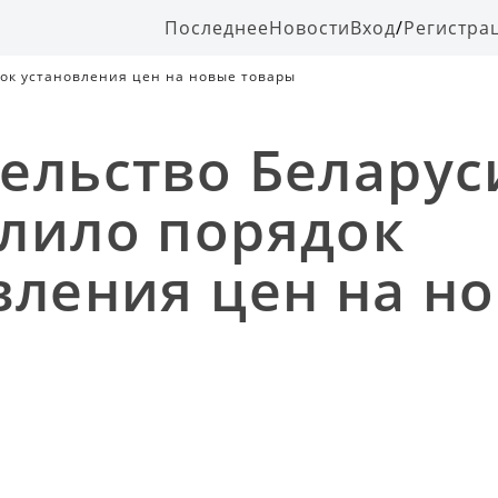
Последнее
Новости
Вход
/
Регистра
ок установления цен на новые товары
ельство Беларус
лило порядок
вления цен на н
ы