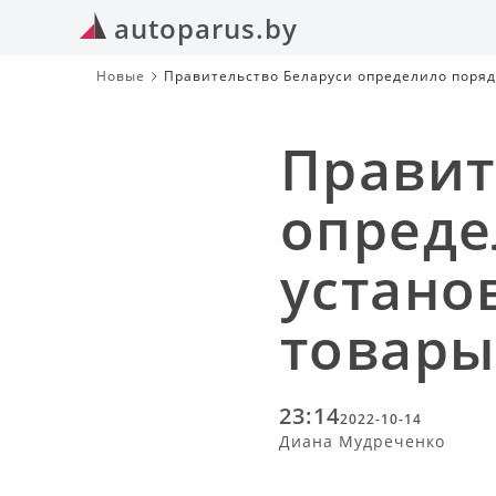
autoparus.by
Новые
Правительство Беларуси определило поряд
Правит
опреде
устано
товар
23:14
2022-10-14
Диана Мудреченко