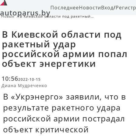
Последнее
Новости
Вход
/
Регист
autoparus.by
Новые
В Киевской области под ракетный
удар российской армии попал
объект энергетики
В Киевской области под
ракетный удар
российской армии попал
объект энергетики
10:56
2022-10-15
Диана Мудреченко
В «Укрэнерго» заявили, что в
результате ракетного удара
российской армии пострадал
объект критической