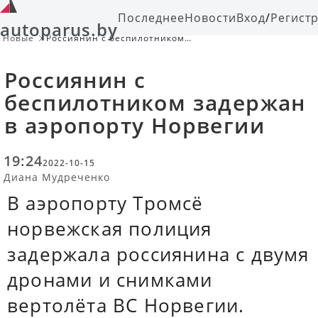
Последнее
Новости
Вход
/
Регист
autoparus.by
Новые
Россиянин с беспилотником
задержан в аэропорту Норвегии
Россиянин с
беспилотником задержан
в аэропорту Норвегии
19:24
2022-10-15
Диана Мудреченко
В аэропорту Тромсё
норвежская полиция
задержала россиянина с двумя
дронами и снимками
вертолёта ВС Норвегии.