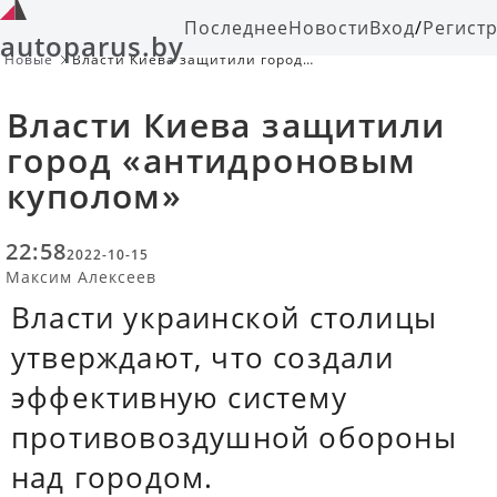
Последнее
Новости
Вход
/
Регист
autoparus.by
Новые
Власти Киева защитили город
«антидроновым куполом»
Власти Киева защитили
город «антидроновым
куполом»
22:58
2022-10-15
Максим Алексеев
Власти украинской столицы
утверждают, что создали
эффективную систему
противовоздушной обороны
над городом.