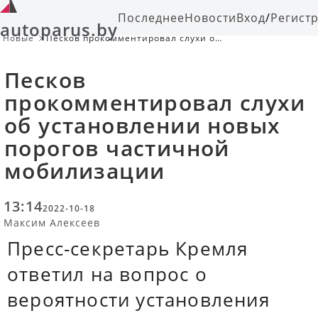
Последнее
Новости
Вход
/
Регист
autoparus.by
Новые
Песков прокомментировал слухи об
установлении новых порогов
частичной мобилизации
Песков
прокомментировал слухи
об установлении новых
порогов частичной
мобилизации
13:14
2022-10-18
Максим Алексеев
Пресс-секретарь Кремля
ответил на вопрос о
вероятности установления