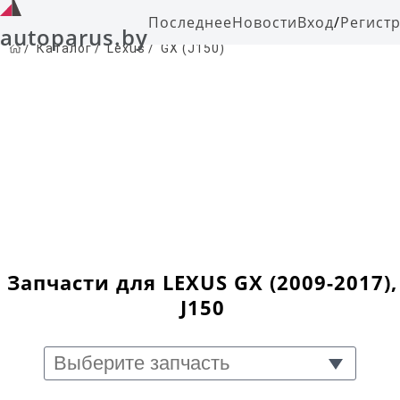
Последнее
Новости
Вход
/
Регист
autoparus.by
/
Каталог
/
Lexus
/
GX (J150)
Запчасти для LEXUS GX (2009-2017),
J150