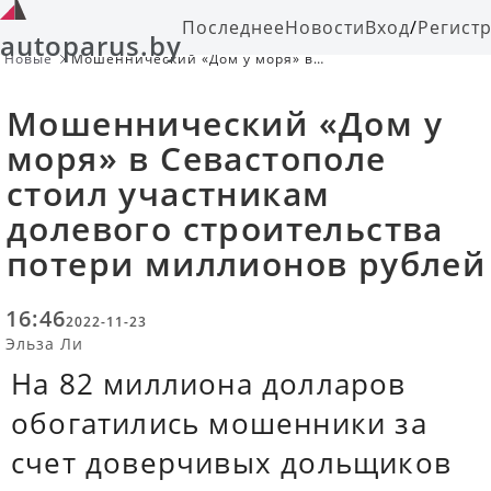
Последнее
Новости
Вход
/
Регист
autoparus.by
Новые
Мошеннический «Дом у моря» в
Севастополе стоил участникам
долевого строительства потери
Мошеннический «Дом у
миллионов рублей
моря» в Севастополе
стоил участникам
долевого строительства
потери миллионов рублей
16:46
2022-11-23
Эльза Ли
На 82 миллиона долларов
обогатились мошенники за
счет доверчивых дольщиков