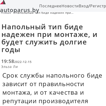
Последнее
Новости
Вход
/
Регист
autoparus.by
Новые
Напольный тип биде надежен при
монтаже, и будет служить долгие
годы
Напольный тип биде
надежен при монтаже, и
будет служить долгие
годы
19:58
2022-12-15
Эльза Ли
Срок службы напольного биде
зависит от правильности
монтажа, и от качества и
репутации производителя