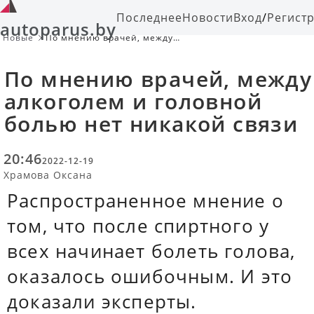
Последнее
Новости
Вход
/
Регист
autoparus.by
Новые
По мнению врачей, между
алкоголем и головной болью нет
никакой связи
По мнению врачей, между
алкоголем и головной
болью нет никакой связи
20:46
2022-12-19
Храмова Оксана
Распространенное мнение о
том, что после спиртного у
всех начинает болеть голова,
оказалось ошибочным. И это
доказали эксперты.