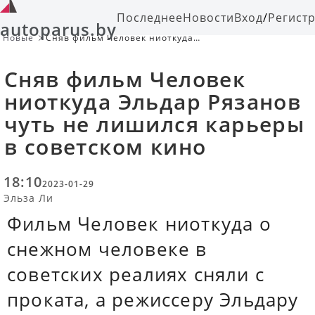
Последнее
Новости
Вход
/
Регист
autoparus.by
Новые
Сняв фильм Человек ниоткуда
Эльдар Рязанов чуть не лишился
карьеры в советском кино
Сняв фильм Человек
ниоткуда Эльдар Рязанов
чуть не лишился карьеры
в советском кино
18:10
2023-01-29
Эльза Ли
Фильм Человек ниоткуда о
снежном человеке в
советских реалиях сняли с
проката, а режиссеру Эльдару