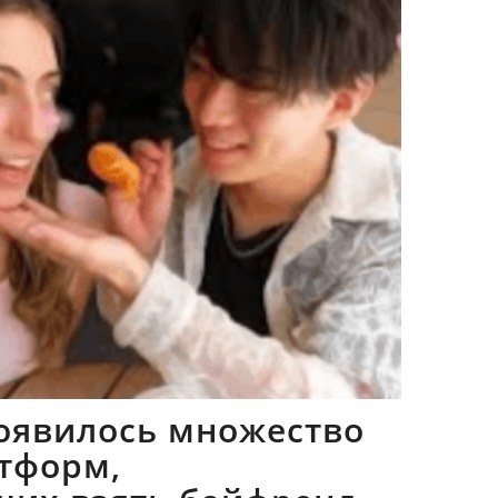
оявилось множество
тформ,