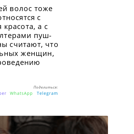
ей волос тоже
относятся с
красота, а с
алтерами пуш-
ы считают, что
льных женщин,
проведению
Поделиться:
ber
WhatsApp
Telegram