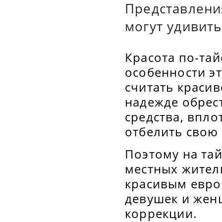
Представления
могут удивить
Красота по-тай
особенности эт
считать красив
надежде обрест
средства, впл
отбелить свою 
Поэтому на та
местных жител
красивым евро
девушек и жен
коррекции.