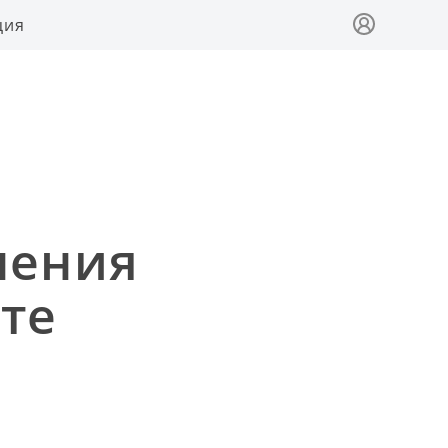
ция
ления
те