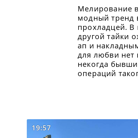
Мелирование в
модный тренд в
прохладцей. В 
другой тайки 
ап и накладны
для любви нет 
некогда бывши
операций таког
19:57