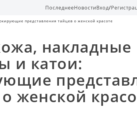
Последнее
Новости
Вход
/
Регистра
шокирующие представления тайцев о женской красоте
кожа, накладные
ы и катои:
ующие представ
 о женской красо