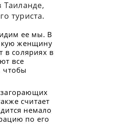
 Таиланде,
го туриста.
видим ее мы. В
какую женщину
т в соляриях в
ют все
, чтобы
ь загорающих
акже считает
одится немало
рацию по его