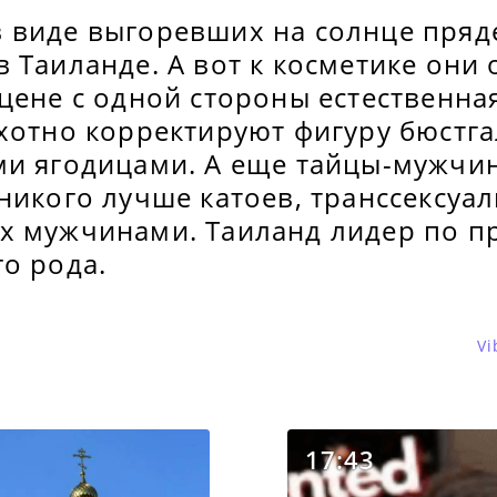
 виде выгоревших на солнце пряд
 Таиланде. А вот к косметике они 
цене с одной стороны естественная 
охотно корректируют фигуру бюстг
ми ягодицами. А еще тайцы-мужчин
никого лучше катоев, транссексуа
х мужчинами. Таиланд лидер по 
о рода.
Vi
17:43