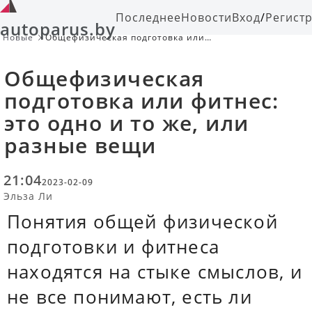
Последнее
Новости
Вход
/
Регист
autoparus.by
Новые
Общефизическая подготовка или
фитнес: это одно и то же, или
разные вещи
Общефизическая
подготовка или фитнес:
это одно и то же, или
разные вещи
21:04
2023-02-09
Эльза Ли
Понятия общей физической
подготовки и фитнеса
находятся на стыке смыслов, и
не все понимают, есть ли