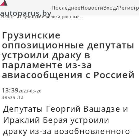
Последнее
Новости
Вход
/
Регист
autoparus.by
Новые
Грузинские оппозиционные
депутаты устроили драку в
парламенте из-за авиасообщения с
Грузинские
Россией
оппозиционные депутаты
устроили драку в
парламенте из-за
авиасообщения с Россией
13:39
2023-05-20
Эльза Ли
Депутаты Георгий Вашадзе и
Ираклий Берая устроили
драку из-за возобновленного