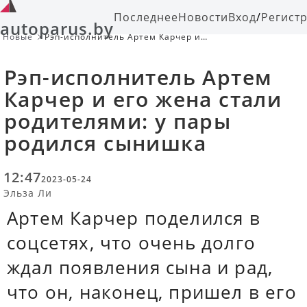
Последнее
Новости
Вход
/
Регист
autoparus.by
Новые
Рэп-исполнитель Артем Карчер и
его жена стали родителями: у пары
родился сынишка
Рэп-исполнитель Артем
Карчер и его жена стали
родителями: у пары
родился сынишка
12:47
2023-05-24
Эльза Ли
Артем Карчер поделился в
соцсетях, что очень долго
ждал появления сына и рад,
что он, наконец, пришел в его