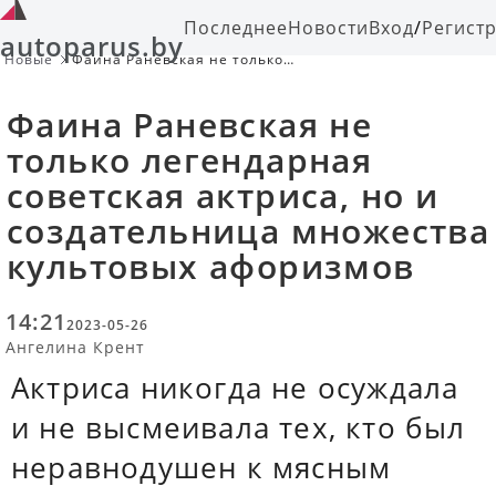
Последнее
Новости
Вход
/
Регист
autoparus.by
Новые
Фаина Раневская не только
легендарная советская актриса, но
и создательница множества
Фаина Раневская не
культовых афоризмов
только легендарная
советская актриса, но и
создательница множества
культовых афоризмов
14:21
2023-05-26
Ангелина Крент
Актриса никогда не осуждала
и не высмеивала тех, кто был
неравнодушен к мясным