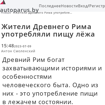
Последнее
Новости
Вход
/
Регист
autoparus.by
Новые
Жители Древнего Рима употребляли
пищу лёжа
Жители Древнего Рима
употребляли пищу лёжа
15:48
2023-07-09
Антон Смоленский
Древний Рим богат
захватывающими историями и
особенностями
человеческого быта. Одно из
них - это употребление пищи
в лежачем состоянии.