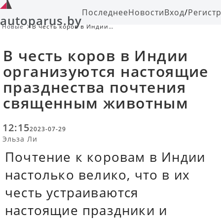
Последнее
Новости
Вход
/
Регист
autoparus.by
Новые
В честь коров в Индии
организуются настоящие
празднества почтения священным
В честь коров в Индии
животным
организуются настоящие
празднества почтения
священным животным
12:15
2023-07-29
Эльза Ли
Почтение к коровам в Индии
настолько велико, что в их
честь устраиваются
настоящие праздники и