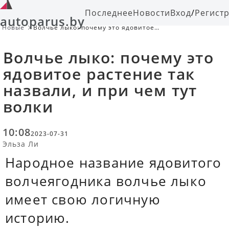
Последнее
Новости
Вход
/
Регист
autoparus.by
Новые
Волчье лыко: почему это ядовитое
растение так назвали, и при чем
тут волки
Волчье лыко: почему это
ядовитое растение так
назвали, и при чем тут
волки
10:08
2023-07-31
Эльза Ли
Народное название ядовитого
волчеягодника волчье лыко
имеет свою логичную
историю.