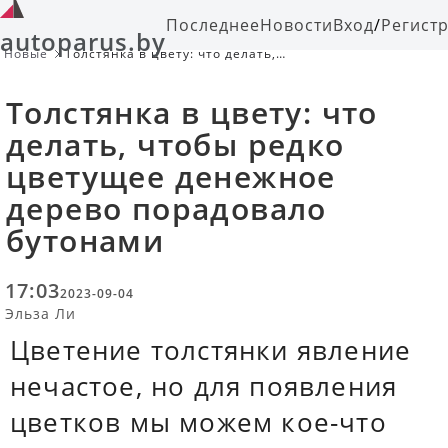
Последнее
Новости
Вход
/
Регист
autoparus.by
Новые
Толстянка в цвету: что делать,
чтобы редко цветущее денежное
дерево порадовало бутонами
Толстянка в цвету: что
делать, чтобы редко
цветущее денежное
дерево порадовало
бутонами
17:03
2023-09-04
Эльза Ли
Цветение толстянки явление
нечастое, но для появления
цветков мы можем кое-что