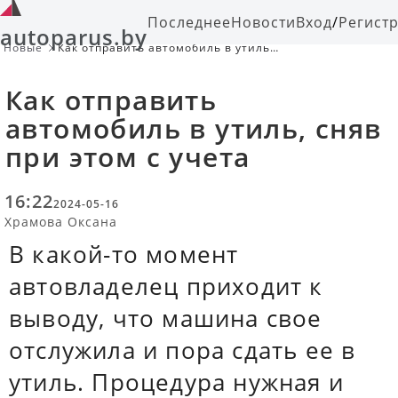
Последнее
Новости
Вход
/
Регист
autoparus.by
Новые
Как отправить автомобиль в утиль,
сняв при этом с учета
Как отправить
автомобиль в утиль, сняв
при этом с учета
16:22
2024-05-16
Храмова Оксана
В какой-то момент
автовладелец приходит к
выводу, что машина свое
отслужила и пора сдать ее в
утиль. Процедура нужная и