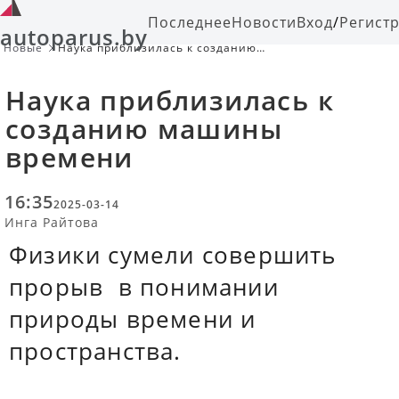
Последнее
Новости
Вход
/
Регист
autoparus.by
Новые
Наука приблизилась к созданию
машины времени
Наука приблизилась к
созданию машины
времени
16:35
2025-03-14
Инга Райтова
Физики сумели совершить
прорыв в понимании
природы времени и
пространства.