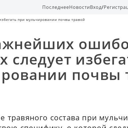
Последнее
Новости
Вход
/
Регистра
избегать при мульчировании почвы травой
ажнейших ошибо
х следует избега
ровании почвы 
е травяного состава при мульч
свою специфику, о которой следу