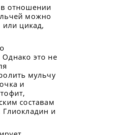
 в отношении
ульчей можно
 или цикад,
то
 Однако это не
ля
пролить мульчу
очка и
тофит,
ским составам
, Глиокладин и
ирует