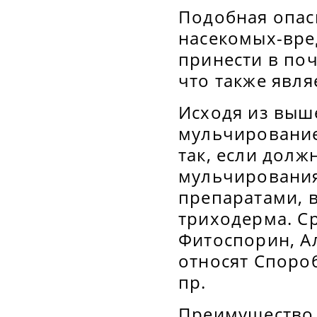
Подобная опас
насекомых-вре
принести в поч
что также явл
Исходя из выш
мульчирование
так, если долж
мульчирования
препаратами, в
триходерма. Ср
Фитоспорин, Ал
относят Споро
пр.
Преимущество 