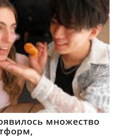
оявилось множество
тформ,