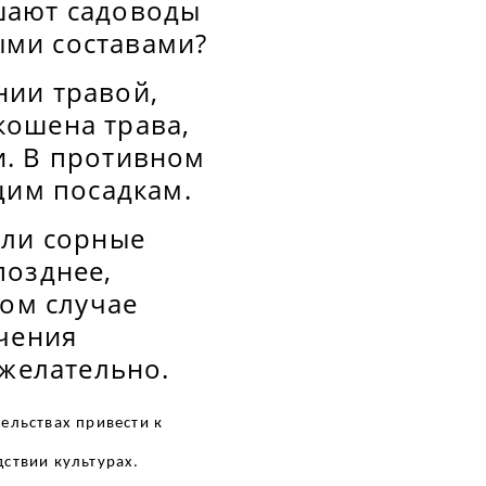
шают садоводы
ыми составами?
нии травой,
скошена трава,
и. В противном
щим посадкам.
сли сорные
позднее,
том случае
ичения
ежелательно.
ельствах привести к
ствии культурах.