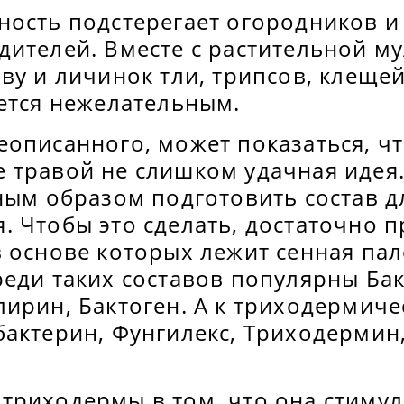
ность подстерегает огородников и
дителей. Вместе с растительной м
ву и личинок тли, трипсов, клещей
яется нежелательным.
еописанного, может показаться, ч
 травой не слишком удачная идея.
ным образом подготовить состав д
. Чтобы это сделать, достаточно 
 основе которых лежит сенная пал
еди таких составов популярны Бак
ирин, Бактоген. А к триходермиче
бактерин, Фунгилекс, Триходермин
триходермы в том, что она стимул