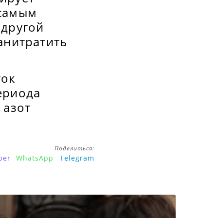
 самым
 другой
анитратить
ток
ериода
 азот
Поделиться:
ber
WhatsApp
Telegram