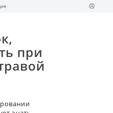
ция
к,
ть при
травой
ировании
ет знать,