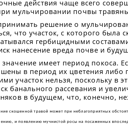
очные действия чаще всего совер
при мульчировании почвы травян
 принимать решение о мульчирова
ься, что участок, с которого была 
батывался гербицидными составам
иск нанесение вреда почве и буду
 значение имеет период покоса. Е
ошены в период их цветения либо 
ми участок нельзя, поскольку в э
иск банального рассевания и увел
няков в будущем, что, конечно, н
ние скошенной травой может при неблагоприятных обстоят
ению, и появлению мучнистой росы на посаженных впослед