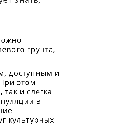
можно
евого грунта,
м, доступным и
При этом
так и слегка
пуляции в
ние
уг культурных