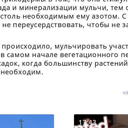
ада и минерализации мульчи, тем
 столь необходимым ему азотом. С
не переусердствовать, чтобы не з
е происходило, мульчировать учас
 в самом начале вегетационного п
адок, когда большинству растений
 необходим.
Vi
17:43