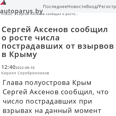
Последнее
Новости
Вход
/
Регист
autoparus.by
Новые
Сергей Аксенов сообщил о росте
числа пострадавших от взырвов в
Крыму
Сергей Аксенов сообщил
о росте числа
пострадавших от взырвов
в Крыму
12:40
2022-08-10
Кирилл Серебренников
Глава полуострова Крым
Сергей Аксенов сообщил, что
число пострадавших при
взрывах на данный момент