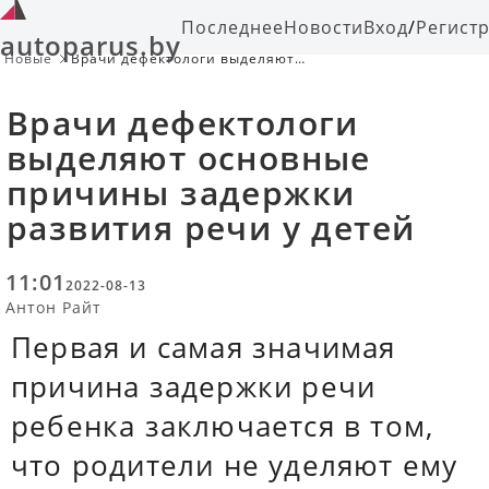
Последнее
Новости
Вход
/
Регист
autoparus.by
Новые
Врачи дефектологи выделяют
основные причины задержки
развития речи у детей
Врачи дефектологи
выделяют основные
причины задержки
развития речи у детей
11:01
2022-08-13
Антон Райт
Первая и самая значимая
причина задержки речи
ребенка заключается в том,
что родители не уделяют ему