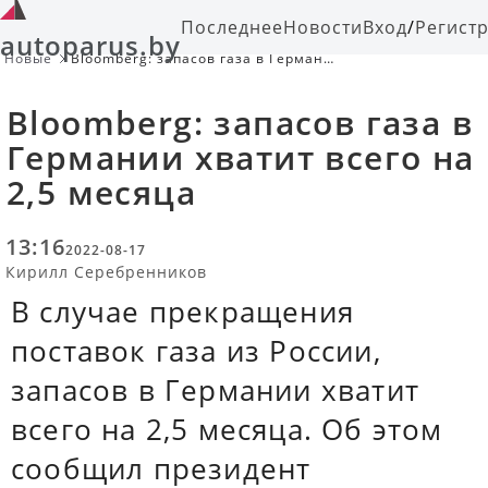
Последнее
Новости
Вход
/
Регист
autoparus.by
Новые
Bloomberg: запасов газа в Германии
хватит всего на 2,5 месяца
Bloomberg: запасов газа в
Германии хватит всего на
2,5 месяца
13:16
2022-08-17
Кирилл Серебренников
В случае прекращения
поставок газа из России,
запасов в Германии хватит
всего на 2,5 месяца. Об этом
сообщил президент