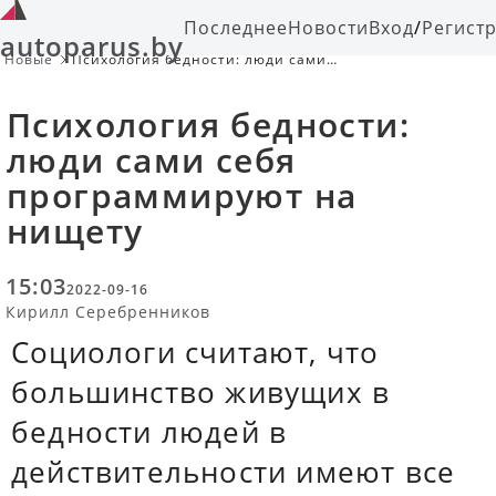
Последнее
Новости
Вход
/
Регист
autoparus.by
Новые
Психология бедности: люди сами
себя программируют на нищету
Психология бедности:
люди сами себя
программируют на
нищету
15:03
2022-09-16
Кирилл Серебренников
Социологи считают, что
большинство живущих в
бедности людей в
действительности имеют все