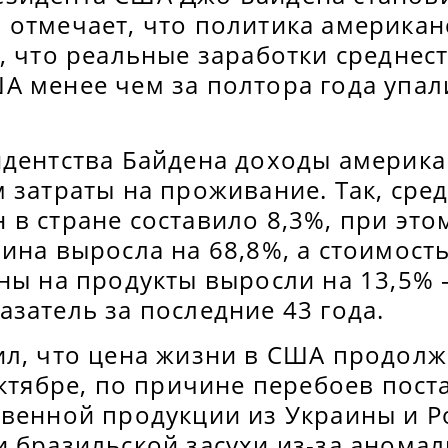
 отмечает, что политика американ
, что реальные заработки среднес
А менее чем за полтора года упал
идентства Байдена доходы америка
 затраты на проживание. Так, сре
в стране составило 8,3%, при это
ина выросла на 68,8%, а стоимост
ны на продукты выросли на 13,5% 
затель за последние 43 года.
л, что цена жизни в США продолжи
октябре, по причине перебоев пост
венной продукции из Украины и Ро
и бразильской засухи из-за анома