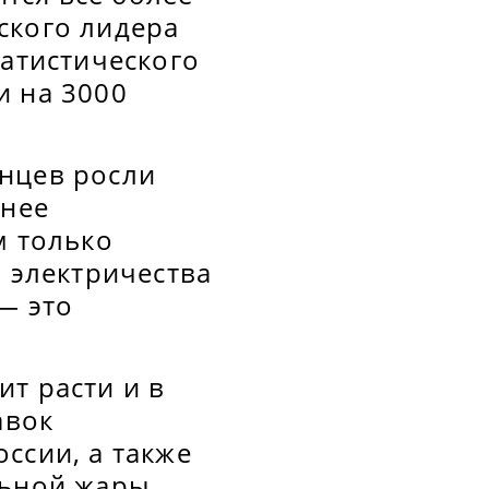
ского лидера
татистического
и на 3000
нцев росли
днее
м только
ь электричества
— это
т расти и в
авок
ссии, а также
льной жары.