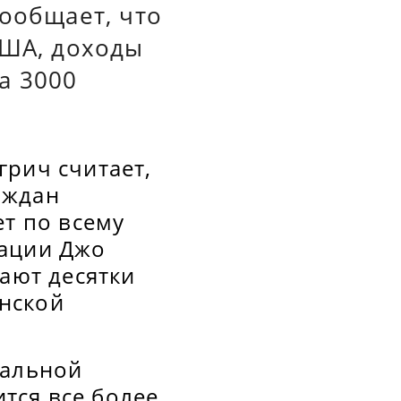
сообщает, что
США, доходы
а 3000
грич считает,
аждан
ет по всему
рации Джо
лают десятки
нской
иальной
тся все более