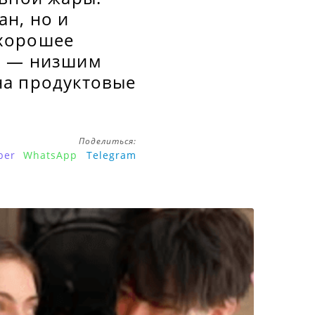
н, но и
 хорошее
х — низшим
на продуктовые
Поделиться:
ber
WhatsApp
Telegram