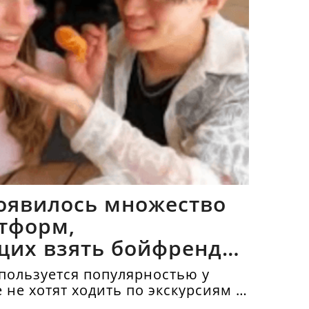
оявилось множество
тформ,
щих взять бойфрендов
пользуется популярностью у
е не хотят ходить по экскурсиям и
топримечательности в