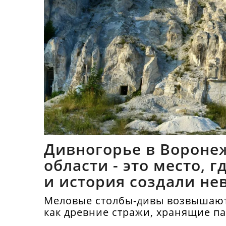
Дивногорье в Вороне
области - это место, 
и история создали не
синтез
Меловые столбы-дивы возвышают
как древние стражи, хранящие п
тысячелетий.