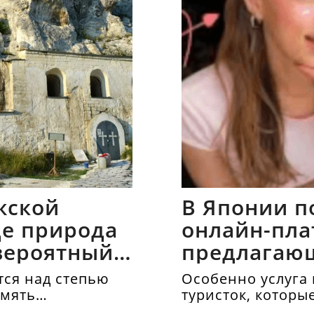
жской
В Японии п
где природа
онлайн-пла
вероятный
предлагаю
напрокат
ся над степью
Особенно услуга 
амять
туристок, которы
осматривать дос