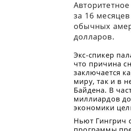
Авторитетное 
за 16 месяце
обычных амер
долларов.
Экс-спикер па
что причина с
заключается ка
миру, так и в
Байдена. В час
миллиардов до
экономики цел
Ньют Гингрич 
программы пре