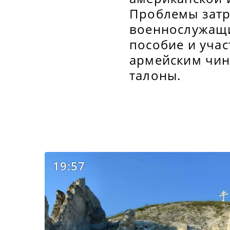
Проблемы затр
военнослужащи
пособие и уча
армейским чин
талоны.
19:57