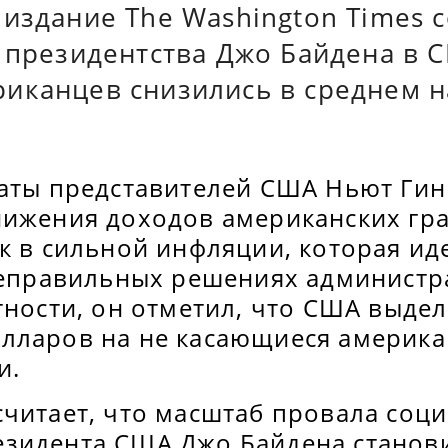
издание The Washington Times 
в президентства Джо Байдена в 
иканцев снизились в среднем н
латы представителей США Ньют Гин
нижения доходов американских гр
к в сильной инфляции, которая ид
 неправильных решениях админист
тности, он отметил, что США выде
лларов на не касающиеся америка
и.
считает, что масштаб провала соц
зидента США Джо Байдена станови