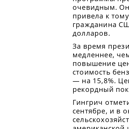
очевидным. Он
привела к тому
гражданина СШ
долларов.
За время през
медленнее, чем
повышение цен 
стоимость бенз
— на 15,8%. Це
рекордный пока
Гингрич отмети
сентябре, и в 
сельскохозяйст
американской 