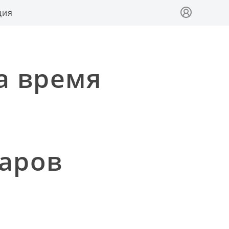
ция
за время
ларов