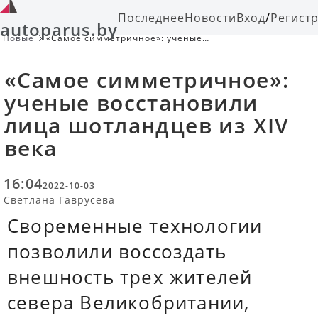
Последнее
Новости
Вход
/
Регист
autoparus.by
Новые
«Самое симметричное»: ученые
восстановили лица шотландцев из
XIV века
«Самое симметричное»:
ученые восстановили
лица шотландцев из XIV
века
16:04
2022-10-03
Светлана Гаврусева
Своременные технологии
позволили воссоздать
внешность трех жителей
севера Великобритании,